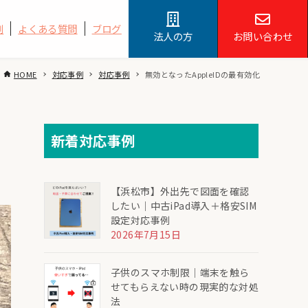
例
よくある質問
ブログ
法人の方
お問い合わせ
HOME
対応事例
対応事例
無効となったAppleIDの最有効化
新着対応事例
【浜松市】外出先で図面を確認
したい｜中古iPad導入＋格安SIM
設定対応事例
2026年7月15日
子供のスマホ制限｜端末を触ら
せてもらえない時の現実的な対処
法