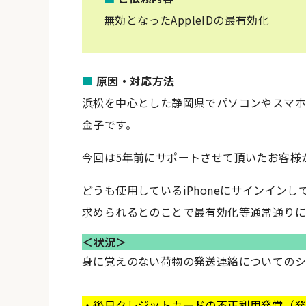
無効となったAppleIDの最有効化
■
原因・対応方法
浜松を中心とした静岡県でパソコンやスマ
金子です。
今回は5年前にサポートさせて頂いたお客様
どうも使用しているiPhoneにサインインし
求められるとのことで最有効化等通常通り
＜状況＞
身に覚えのない荷物の発送連絡についての
・後日クレジットカードの不正利用発覚（